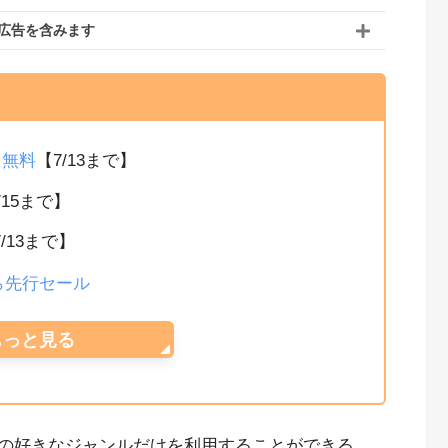
広告を含みます
か月無料
【7/13まで】
/15まで】
7/13まで】
から先行セール
もっと見る
の好きなジャンルだけを利用することができる