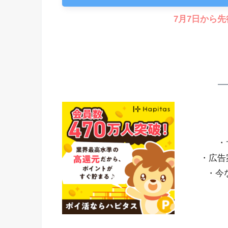
7月7日から
・
・広告
・今