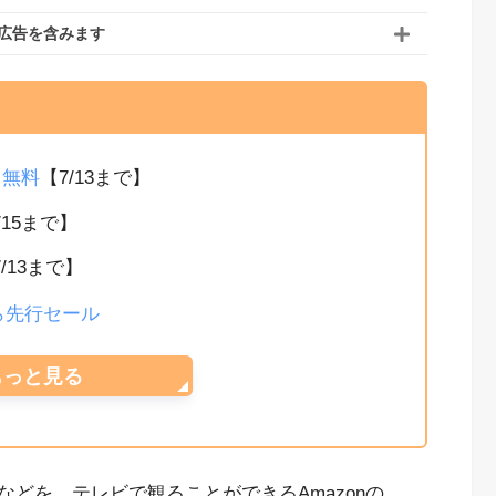
広告を含みます
か月無料
【7/13まで】
/15まで】
7/13まで】
から先行セール
もっと見る
どを、テレビで観ることができるAmazonの