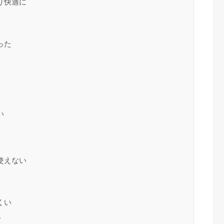
り快適に
った
い
が使えない
くい
み