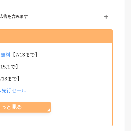
広告を含みます
か月無料
【7/13まで】
/15まで】
7/13まで】
から先行セール
もっと見る