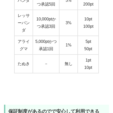
パンダ
5%
つ承認5回
200pt
レッサ
10,000ptか
10pt
ーパン
3%
つ承認3回
100pt
ダ
アライ
5,000ptかつ
5pt
1%
グマ
承認1回
50pt
1pt
たぬき
－
無し
10pt
保証制度があるのでで安心して利用できる