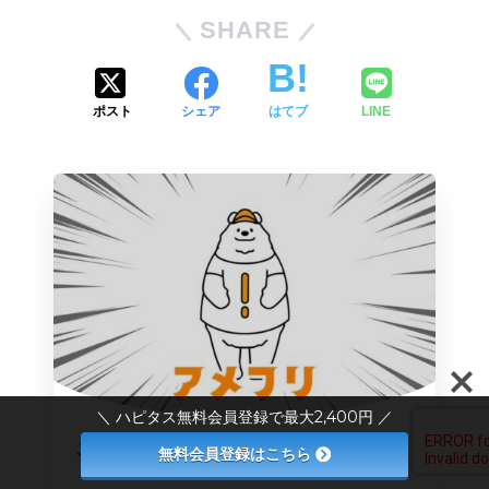
SHARE
ポスト
シェア
はてブ
LINE
＼ ハピタス無料会員登録で最大2,400円 ／
この記事が気に入ったらフォローしよう
無料会員登録はこちら