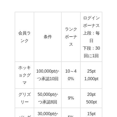
ログイン
ボーナス
ランク
会員ラ
上段：毎
条件
ボーナ
ンク
日
ス
下段：30
回に1回
ホッキ
100,000ptか
10～4
25pt
ョクグ
つ承認10回
0%
1,000pt
マ
グリズ
50,000ptか
20pt
9%
リー
つ承認8回
500pt
30,000ptか
15pt