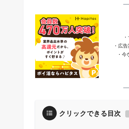
・
・広告
・今
クリックできる目次