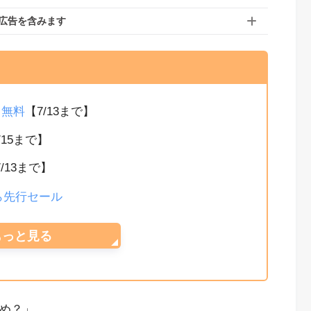
広告を含みます
か月無料
【7/13まで】
/15まで】
7/13まで】
から先行セール
もっと見る
すめ？」