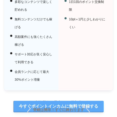
多彩なコンテンツで楽しく
1日1回のポイント交換制
貯めれる
限
無料コンテンツだけでも稼
10pt＝1円と少しわかりに
げる
くい
高額案件にも強くたくさん
稼げる
サポート対応が良く安心し
て利用できる
会員ランクに応じて最大
30%ポイント増量
新規登録で最大2,920円相当
今すぐポイントインカムに無料で登録する
登録は簡単！すぐに終わります