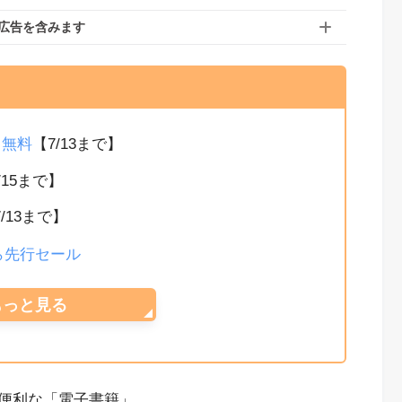
広告を含みます
か月無料
【7/13まで】
/15まで】
7/13まで】
から先行セール
もっと見る
便利な「電子書籍」。